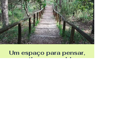
Um espaço para pensar,
sentir e ser ouvido.
Você não precisa de clareza,
direção, ou a linguagem “certa”
para começar. Podemos começar
exatamente onde você está,
ouvindo juntos e permitindo que o
significado se revele no seu
próprio tempo, avançando num
ritmo que lhe pareça gentil e
verdadeiro.